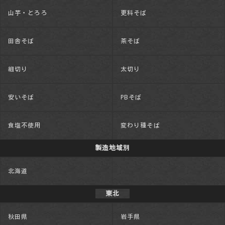
山芋・とろろ
更科そば
田舎そば
茶そば
細切り
太切り
安いそば
PBそば
食塩不使用
変わり種そば
製造地域別
北海道
東北
秋田県
岩手県