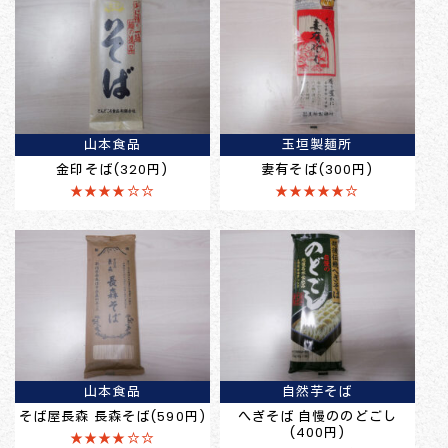
山本食品
玉垣製麺所
金印そば(320円)
妻有そば(300円)
★★★★☆☆
★★★★★☆
山本食品
自然芋そば
そば屋長森 長森そば(590円)
へぎそば 自慢ののどごし
(400円)
★★★★☆☆