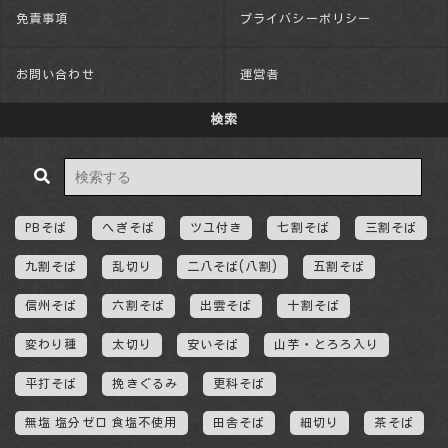
免責事項
プライバシーポリシー
お問い合わせ
運営者
検索
PBそば
へぎそば
ツユ付き
七割そば
三割そば
九割そば
乱切り
二八そば(八割)
五割そば
信州そば
六割そば
出雲そば
十割そば
変わり種
太切り
安いそば
山芋・とろろ入り
平打そば
挽きぐるみ
更科そば
無塩 塩分ゼロ 食塩不使用
田舎そば
細切り
茶そば