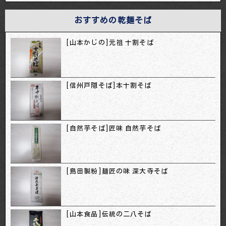
おすすめの乾麺そば
[山本かじの]元祖 十割そば
[信州戸隠そば]本十割そば
[自然芋そば]匠味 自然芋そば
[島田製粉]麺匠の味 深大寺そば
[山本食品]伝統の二八そば