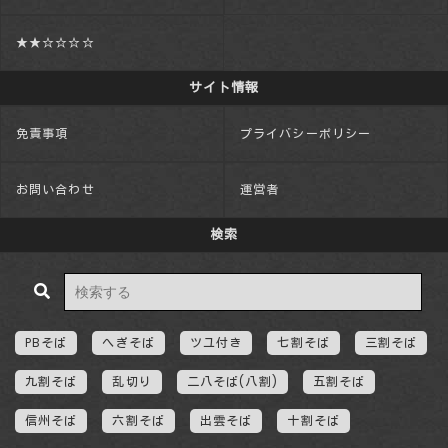
★★☆☆☆☆
サイト情報
免責事項
プライバシーポリシー
お問い合わせ
運営者
検索
PBそば
へぎそば
ツユ付き
七割そば
三割そば
九割そば
乱切り
二八そば(八割)
五割そば
信州そば
六割そば
出雲そば
十割そば