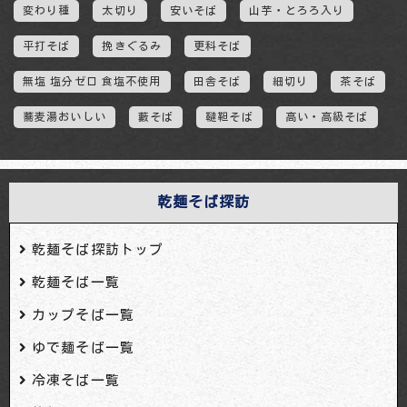
変わり種
太切り
安いそば
山芋・とろろ入り
平打そば
挽きぐるみ
更科そば
無塩 塩分ゼロ 食塩不使用
田舎そば
細切り
茶そば
蕎麦湯おいしい
藪そば
韃靼そば
高い・高級そば
乾麺そば探訪
乾麺そば探訪トップ
乾麺そば一覧
カップそば一覧
ゆで麺そば一覧
冷凍そば一覧