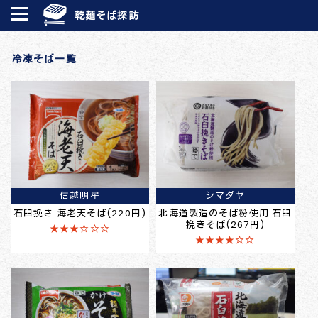
乾麺そば探訪
冷凍そば一覧
信越明星
シマダヤ
石臼挽き 海老天そば(220円)
北海道製造のそば粉使用 石臼
挽きそば(267円)
★★★☆☆☆
★★★★☆☆