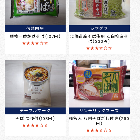
信越明星
シマダヤ
麺棒一番かけそば(107円)
北海道産そば使用 石臼挽きそ
ば(330円)
★★★★☆☆
★★★☆☆☆
テーブルマーク
サンデリックフーズ
そば つゆ付(108円)
麺名人 八割そばだし付き(260
円)
★★★★☆☆
★★★☆☆☆