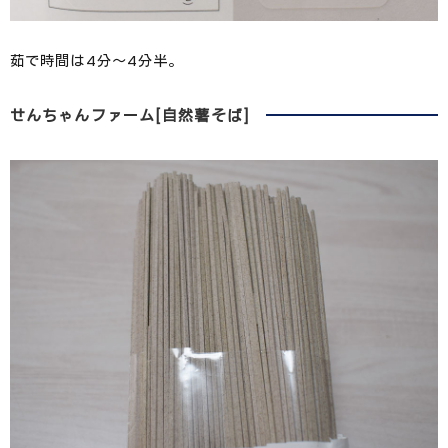
茹で時間は4分～4分半。
せんちゃんファーム[自然薯そば]