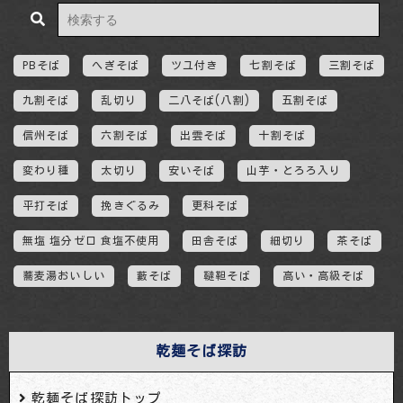
PBそば
へぎそば
ツユ付き
七割そば
三割そば
九割そば
乱切り
二八そば(八割)
五割そば
信州そば
六割そば
出雲そば
十割そば
変わり種
太切り
安いそば
山芋・とろろ入り
平打そば
挽きぐるみ
更科そば
無塩 塩分ゼロ 食塩不使用
田舎そば
細切り
茶そば
蕎麦湯おいしい
藪そば
韃靼そば
高い・高級そば
乾麺そば探訪
乾麺そば探訪トップ