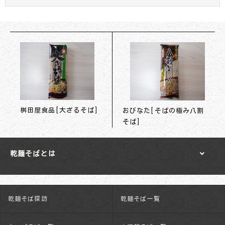
桝田屋食品[大ざるそば]
おびなた[そばの極み八割
そば]
乾麺そばとは
乾麺そば探訪
乾麺そば一覧