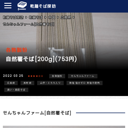
乾麺そば探訪
乾麺そば探訪
乾麺そば
中国
広島県
せんちゃんファーム[自然薯そば]
各務製粉
自然薯そば[200g](753円)
2022 03 25
★★★★☆☆
各務製粉
せんちゃんファーム
広島県
長野県
山芋・とろろ入り
無塩 塩分ゼロ 食塩不使用
高い・高級そば
せんちゃんファーム[自然薯そば]