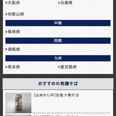
大阪府
兵庫県
和歌山県
中国
島根県
四国
徳島県
九州
熊本県
鹿児島県
おすすめの乾麺そば
[山本かじの]元祖 十割そば