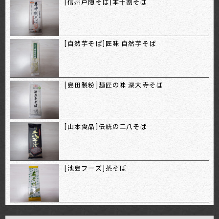
[信州戸隠そば]本十割そば
[自然芋そば]匠味 自然芋そば
[島田製粉]麺匠の味 深大寺そば
[山本食品]伝統の二八そば
[池島フーズ]茶そば