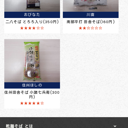
おびなた
川喜
二八そば とろろ入り(350円)
南部平打 田舎そば(160円)
★★★★☆☆
★★☆☆☆☆
信州ほしの
信州田舎そば 小諸七兵衛(300
円)
★★★★★☆
乾麺そば とは