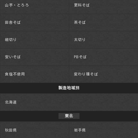
山芋・とろろ
更科そば
田舎そば
茶そば
細切り
太切り
安いそば
PBそば
食塩不使用
変わり種そば
製造地域別
北海道
東北
秋田県
岩手県