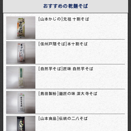
おすすめの乾麺そば
[山本かじの]元祖 十割そば
[信州戸隠そば]本十割そば
[自然芋そば]匠味 自然芋そば
[島田製粉]麺匠の味 深大寺そば
[山本食品]伝統の二八そば