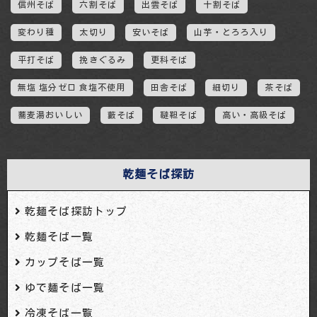
信州そば
六割そば
出雲そば
十割そば
変わり種
太切り
安いそば
山芋・とろろ入り
平打そば
挽きぐるみ
更科そば
無塩 塩分ゼロ 食塩不使用
田舎そば
細切り
茶そば
蕎麦湯おいしい
藪そば
韃靼そば
高い・高級そば
乾麺そば探訪
乾麺そば探訪トップ
乾麺そば一覧
カップそば一覧
ゆで麺そば一覧
冷凍そば一覧