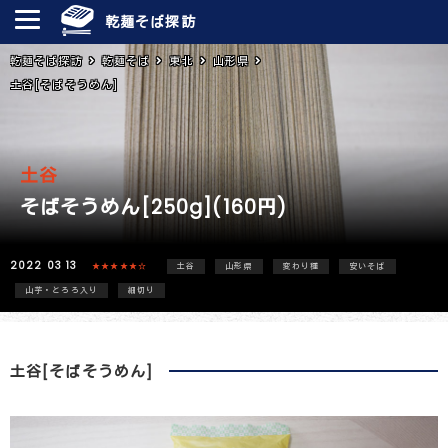
乾麺そば探訪
乾麺そば探訪
乾麺そば
東北
山形県
土谷[そばそうめん]
土谷
そばそうめん[250g](160円)
2022 03 13
★★★★★☆
土谷
山形県
変わり種
安いそば
山芋・とろろ入り
細切り
土谷[そばそうめん]