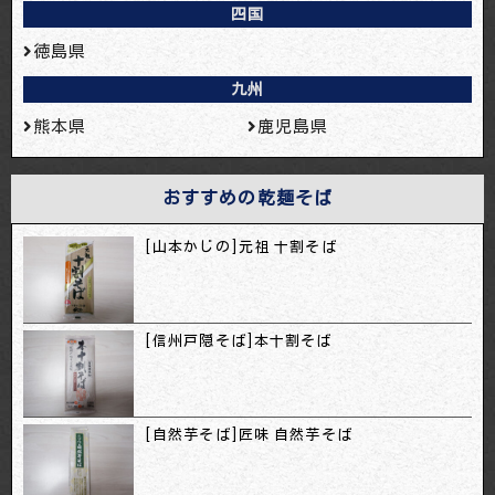
四国
徳島県
九州
熊本県
鹿児島県
おすすめの乾麺そば
[山本かじの]元祖 十割そば
[信州戸隠そば]本十割そば
[自然芋そば]匠味 自然芋そば