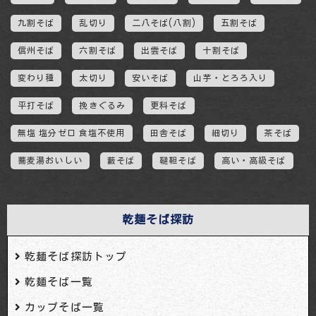
九割そば
乱切り
二八そば(八割)
五割そば
信州そば
六割そば
出雲そば
十割そば
変わり種
太切り
安いそば
山芋・とろろ入り
平打そば
挽きぐるみ
更科そば
無塩 塩分ゼロ 食塩不使用
田舎そば
細切り
茶そば
蕎麦湯おいしい
藪そば
韃靼そば
高い・高級そば
乾麺そば探訪
乾麺そば探訪トップ
乾麺そば一覧
カップそば一覧