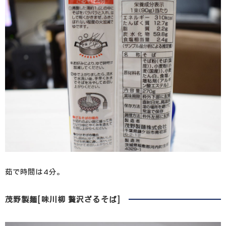
茹で時間は4分。
茂野製麺[味川柳 贅沢ざるそば]