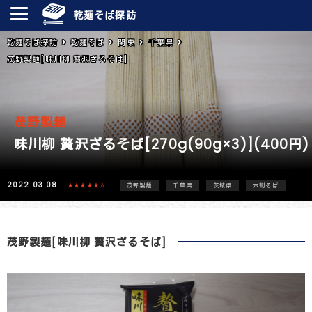
乾麺そば探訪
乾麺そば探訪
乾麺そば
関東
千葉県
茂野製麺[味川柳 贅沢ざるそば]
茂野製麺
味川柳 贅沢ざるそば[270g(90g×3)](400円)
2022 03 08
★★★★★☆
茂野製麺
千葉県
茨城県
六割そば
茂野製麺[味川柳 贅沢ざるそば]