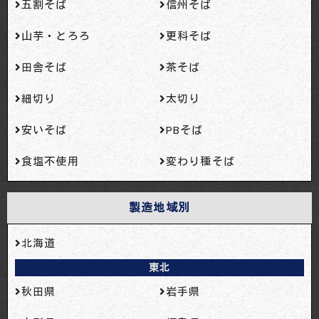
五割そば
信州そば
山芋・とろろ
更科そば
田舎そば
茶そば
細切り
太切り
安いそば
PBそば
食塩不使用
変わり種そば
製造地域別
北海道
東北
秋田県
岩手県