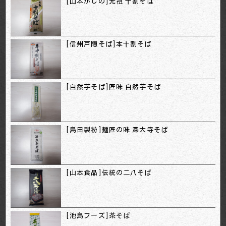
[山本かじの]元祖 十割そば
[信州戸隠そば]本十割そば
[自然芋そば]匠味 自然芋そば
[島田製粉]麺匠の味 深大寺そば
[山本食品]伝統の二八そば
[池島フーズ]茶そば