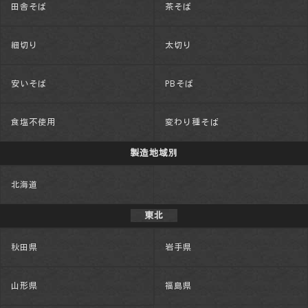
田舎そば
茶そば
細切り
太切り
安いそば
PBそば
食塩不使用
変わり種そば
製造地域別
北海道
東北
秋田県
岩手県
山形県
福島県