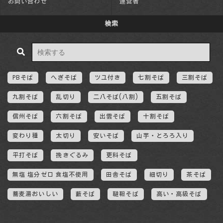
お問い合わせ
運営者
検索
PBそば
へぎそば
ツユ付き
七割そば
三割そば
九割そば
乱切り
二八そば(八割)
五割そば
信州そば
六割そば
出雲そば
十割そば
変わり種
太切り
安いそば
山芋・とろろ入り
平打そば
挽きぐるみ
更科そば
無塩 塩分ゼロ 食塩不使用
田舎そば
細切り
茶そば
蕎麦湯おいしい
藪そば
韃靼そば
高い・高級そば